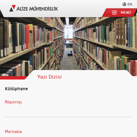
EN
MENÜ
Yazı Dizisi
Kütüphane
Röportaj
Merhaba